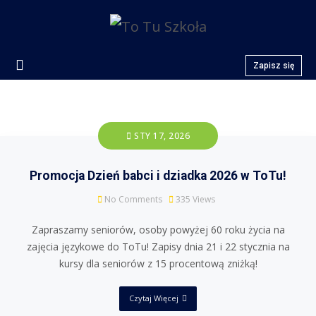
Zapisz się
STY 17, 2026
Promocja Dzień babci i dziadka 2026 w ToTu!
No Comments
335
Views
Zapraszamy seniorów, osoby powyżej 60 roku życia na
zajęcia językowe do ToTu! Zapisy dnia 21 i 22 stycznia na
kursy dla seniorów z 15 procentową zniżką!
Czytaj Więcej