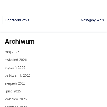
Post navigation
Poprzedni Wpis
Następny Wpis
Archiwum
maj 2026
kwiecień 2026
styczeń 2026
październik 2025
sierpień 2025
lipiec 2025
kwiecień 2025
czerwiec 2024