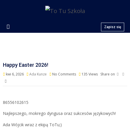
Zapisz się
Happy Easter 2026!
kwi 6, 2026
Ada Kunze
No Comments
135
Views
Share on
86556102615
Najlepszego, mokrego dyngusa oraz sukcesów językowych!
Ada Wójcik wraz z ekipą ToTu;)