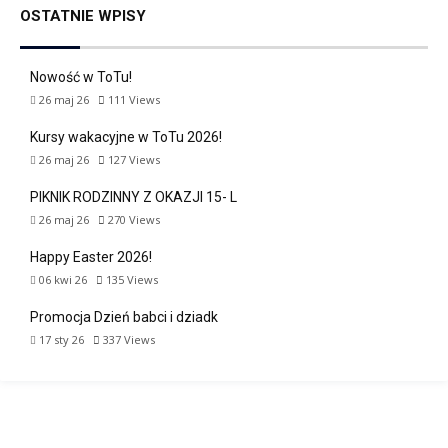
OSTATNIE WPISY
Nowość w ToTu!
26 maj 26
111
Views
Kursy wakacyjne w ToTu 2026!
26 maj 26
127
Views
PIKNIK RODZINNY Z OKAZJI 15- L
26 maj 26
270
Views
Happy Easter 2026!
06 kwi 26
135
Views
Promocja Dzień babci i dziadk
17 sty 26
337
Views